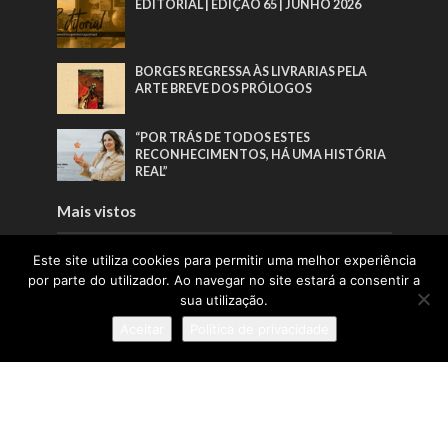
EDITORIAL | EDIÇÃO 65 | JUNHO 2026
BORGES REGRESSA ÀS LIVRARIAS PELA
ARTE BREVE DOS PRÓLOGOS
“POR TRÁS DE TODOS ESTES
RECONHECIMENTOS, HÁ UMA HISTÓRIA
REAL”
Mais vistos
Este site utiliza cookies para permitir uma melhor experiência
EDITORIAL | EDIÇÃO 66 | AGOSTO 2026
por parte do utilizador. Ao navegar no site estará a consentir a
sua utilização.
EDITORIAL | EDIÇÃO 65 | JUNHO 2026
Aceitar
Política de privacidade
BORGES REGRESSA ÀS LIVRARIAS PELA
ARTE BREVE DOS PRÓLOGOS