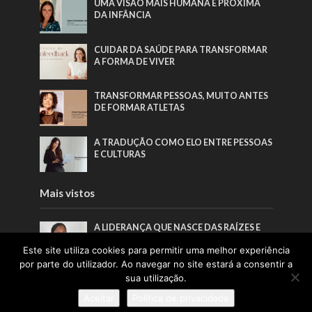
UMA VISÃO MAIS HUMANA E PRÓXIMA
DA INFÂNCIA
CUIDAR DA SAÚDE PARA TRANSFORMAR
A FORMA DE VIVER
TRANSFORMAR PESSOAS, MUITO ANTES
DE FORMAR ATLETAS
A TRADUÇÃO COMO ELO ENTRE PESSOAS
E CULTURAS
Mais vistos
A LIDERANÇA QUE NASCE DAS RAÍZES E
CRESCE COM AS PESSOAS
Este site utiliza cookies para permitir uma melhor experiência
por parte do utilizador. Ao navegar no site estará a consentir a
A INSPIRAÇÃO QUE FAZ A PONTE ENTRE
sua utilização.
ÁFRICA E PORTUGAL
Aceitar
Política de privacidade