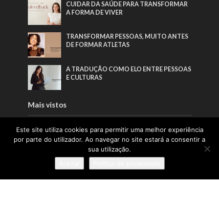
CUIDAR DA SAÚDE PARA TRANSFORMAR
A FORMA DE VIVER
TRANSFORMAR PESSOAS, MUITO ANTES
DE FORMAR ATLETAS
A TRADUÇÃO COMO ELO ENTRE PESSOAS
E CULTURAS
Mais vistos
PORTUGAL SOU EU APOSTA NA
Este site utiliza cookies para permitir uma melhor experiência
GERAÇÃO Z PARA VALORIZAR A
por parte do utilizador. Ao navegar no site estará a consentir a
PRODUÇÃO NACIONAL
sua utilização.
CUIDAR DA SAÚDE PARA TRANSFORMAR
Aceitar
Política de privacidade
A FORMA DE VIVER
PORTUGAL LIDERA CONFIANÇA NA
UNIÃO EUROPEIA