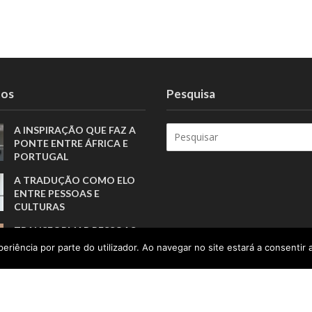
tos
Pesquisa
A INSPIRAÇÃO QUE FAZ A
PONTE ENTRE ÁFRICA E
PORTUGAL
A TRADUÇÃO COMO ELO
ENTRE PESSOAS E
CULTURAS
TRANSFORMAR PESSOAS,
MUITO ANTES DE FORMAR
eriência por parte do utilizador. Ao navegar no site estará a consentir a
ATLETAS
PORTUGAL SOU EU
APOSTA NA GERAÇÃO Z
PARA VALORIZAR A