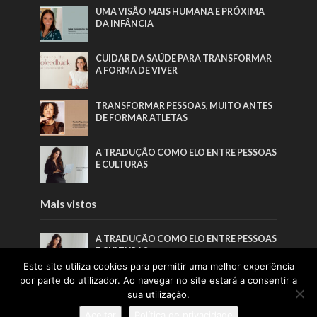
UMA VISÃO MAIS HUMANA E PRÓXIMA
DA INFÂNCIA
CUIDAR DA SAÚDE PARA TRANSFORMAR
A FORMA DE VIVER
TRANSFORMAR PESSOAS, MUITO ANTES
DE FORMAR ATLETAS
A TRADUÇÃO COMO ELO ENTRE PESSOAS
E CULTURAS
Mais vistos
A TRADUÇÃO COMO ELO ENTRE PESSOAS
E CULTURAS
Este site utiliza cookies para permitir uma melhor experiência
por parte do utilizador. Ao navegar no site estará a consentir a
TRANSFORMAR PESSOAS, MUITO ANTES
sua utilização.
DE FORMAR ATLETAS
Aceitar
Política de privacidade