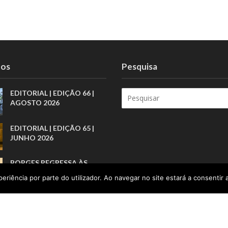
tos
Pesquisa
EDITORIAL | EDIÇÃO 66 |
AGOSTO 2026
EDITORIAL | EDIÇÃO 65 |
JUNHO 2026
BORGES REGRESSA ÀS
LIVRARIAS PELA ARTE
eriência por parte do utilizador. Ao navegar no site estará a consentir a
BREVE DOS PRÓLOGOS
UMA VIDA FEITA DE
RECOMEÇOS E DE
CONFIANÇA NO