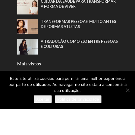
CUIDAR DA SAÚDE PARA TRANSFORMAR
A FORMA DE VIVER
TRANSFORMAR PESSOAS, MUITO ANTES
DE FORMAR ATLETAS
A TRADUÇÃO COMO ELO ENTRE PESSOAS
E CULTURAS
Mais vistos
Este site utiliza cookies para permitir uma melhor experiência
A INSPIRAÇÃO QUE FAZ A PONTE ENTRE
ÁFRICA E PORTUGAL
por parte do utilizador. Ao navegar no site estará a consentir a
sua utilização.
A TRADUÇÃO COMO ELO ENTRE PESSOAS
Aceitar
Política de privacidade
E CULTURAS
TRANSFORMAR PESSOAS, MUITO ANTES
DE FORMAR ATLETAS