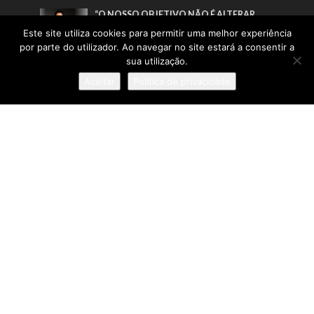
“O NOSSO OBJETIVO NÃO É ALTERAR
ROSTOS, MAS ESTIMULAR UM
Este site utiliza cookies para permitir uma melhor experiência
REJUVENESCIMENTO HARMONIOSO,
por parte do utilizador. Ao navegar no site estará a consentir a
RESPEITANDO SEMPRE A IDENTIDADE DE
sua utilização.
CADA PESSOA”
Aceitar
Política de privacidade
Pesquisa
Sobre
:: Política de Privacidade
:: Termos e Condições
:: Estatuto Editorial
:: Ficha Técnica
© IN Corporate Magazine 2019-2026. Todos os direitos
reservados.