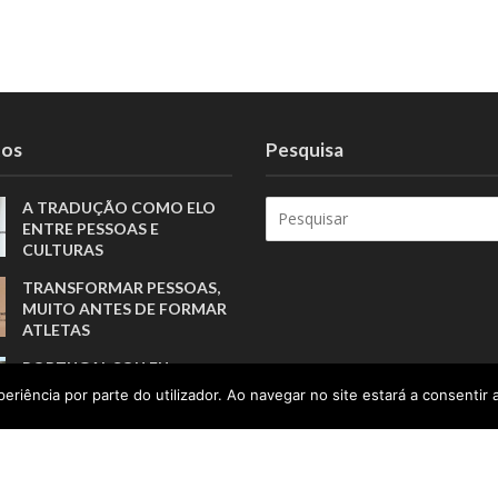
tos
Pesquisa
A TRADUÇÃO COMO ELO
ENTRE PESSOAS E
CULTURAS
TRANSFORMAR PESSOAS,
MUITO ANTES DE FORMAR
ATLETAS
PORTUGAL SOU EU
APOSTA NA GERAÇÃO Z
eriência por parte do utilizador. Ao navegar no site estará a consentir a
PARA VALORIZAR A
PRODUÇÃO NACIONAL
CUIDAR DA SAÚDE PARA
TRANSFORMAR A FORMA