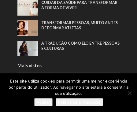
CUIDAR DA SAÚDE PARA TRANSFORMAR
A FORMA DE VIVER
TRANSFORMAR PESSOAS, MUITO ANTES
DE FORMAR ATLETAS
A TRADUÇÃO COMO ELO ENTRE PESSOAS
E CULTURAS
Mais vistos
TRANSFORMAR PESSOAS, MUITO ANTES
Este site utiliza cookies para permitir uma melhor experiência
DE FORMAR ATLETAS
por parte do utilizador. Ao navegar no site estará a consentir a
sua utilização.
PORTUGAL SOU EU APOSTA NA
Aceitar
Política de privacidade
GERAÇÃO Z PARA VALORIZAR A
PRODUÇÃO NACIONAL
CUIDAR DA SAÚDE PARA TRANSFORMAR
A FORMA DE VIVER