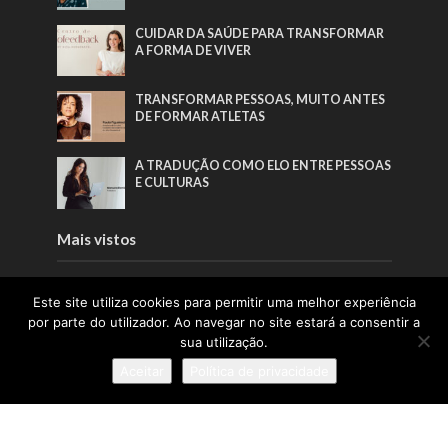
CUIDAR DA SAÚDE PARA TRANSFORMAR
A FORMA DE VIVER
TRANSFORMAR PESSOAS, MUITO ANTES
DE FORMAR ATLETAS
A TRADUÇÃO COMO ELO ENTRE PESSOAS
E CULTURAS
Mais vistos
A INSPIRAÇÃO QUE FAZ A PONTE ENTRE
Este site utiliza cookies para permitir uma melhor experiência
ÁFRICA E PORTUGAL
por parte do utilizador. Ao navegar no site estará a consentir a
sua utilização.
A TRADUÇÃO COMO ELO ENTRE PESSOAS
Aceitar
Política de privacidade
E CULTURAS
TRANSFORMAR PESSOAS, MUITO ANTES
DE FORMAR ATLETAS