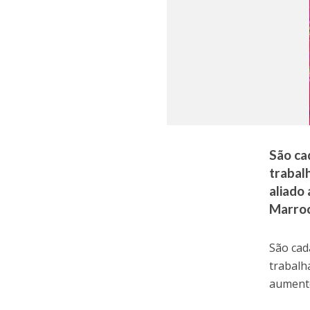
São ca
trabal
aliado
Marroc
São cad
trabalh
aumento