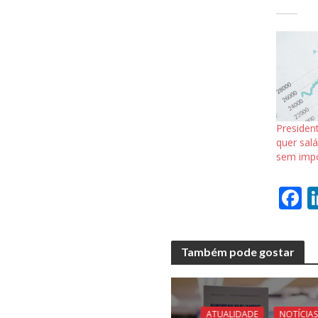
President
quer sal
sem imp
F
a
e
Também pode gostar
b
o
o
ATUALIDADE
NOTÍCIAS