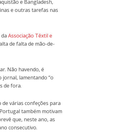
Paquistão e Bangladesh,
nas e outras tarefas nas
e da
Associação Têxtil e
alta de falta de mão-de-
har. Não havendo, é
 jornal, lamentando “o
s de fora.
ão de várias confeções para
m Portugal também motivam
prevê que, neste ano, as
ano consecutivo.