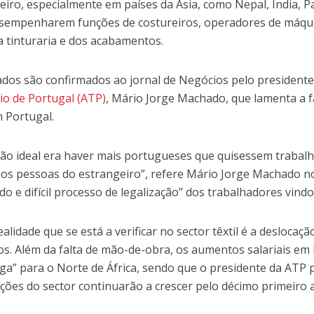
eiro, especialmente em países da Ásia, como Nepal, Índia, 
sempenharem funções de costureiros, operadores de máqui
a tinturaria e dos acabamentos.
ados são confirmados ao jornal de Negócios pelo president
io de Portugal (ATP)
, Mário Jorge Machado, que lamenta a f
 Portugal.
ção ideal era haver mais portugueses que quisessem trabal
os pessoas do estrangeiro”, refere Mário Jorge Machado no
o e difícil processo de legalização” dos trabalhadores vindo
alidade que se está a verificar no sector têxtil é a deslocaç
s. Além da falta de mão-de-obra, os aumentos salariais e
uga” para o Norte de África, sendo que o presidente da ATP 
ções do sector continuarão a crescer pelo décimo primeiro 