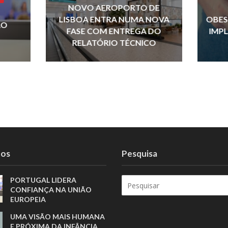
p
NOVO AEROPORTO DE
LISBOA ENTRA NUMA NOVA
OBES
ÃO
FASE COM ENTREGA DO
IMP
RELATÓRIO TÉCNICO
tos
Pesquisa
PORTUGAL LIDERA
CONFIANÇA NA UNIÃO
EUROPEIA
UMA VISÃO MAIS HUMANA
E PRÓXIMA DA INFÂNCIA