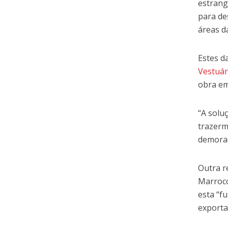
estrang
para de
áreas d
Estes d
Vestuár
obra em
“A solu
trazerm
demorad
Outra re
Marroco
esta “f
exporta