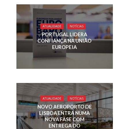
b
e
a
l
s
e
o
dI
d
A
o
n
s
p
ATUALIDADE
NOTÍCIAS
k
p
PORTUGAL LIDERA
CONFIANÇA NA UNIÃO
EUROPEIA
ATUALIDADE
NOTÍCIAS
NOVO AEROPORTO DE
LISBOA ENTRA NUMA
NOVA FASE COM
ENTREGA DO