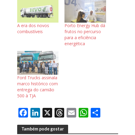
A era dos novos
Porto Energy Hub dá
combustíveis
frutos no percurso
para a eficiência
energética
Ford Trucks assinala
marco histórico com
entrega do camião
500 à TJA
F
Li
X
T
E
W
S
ac
n
h
m
h
h
e
k
re
ai
at
ar
Também pode gostar