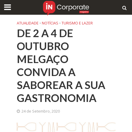
ATUALIDADE
•
NOTÍCIAS
•
TURISMO E LAZER
DE 2 A 4 DE
OUTUBRO
MELGAÇO
CONVIDA A
SABOREAR A SUA
GASTRONOMIA
24 de Setembro, 2020