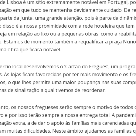
 de Lisboa é um sítio extremamente notável em Portugal, por
ação em que tudo se mantenha devidamente cuidado. De ref
 parte da Junta, uma grande atenção, pois é parte da dinâmi
 disso é a nossa proximidade com a rede hoteleira que te
seja em relação ao lixo ou a pequenas obras, como a reabili
. Estamos de momento também a requalificar a praça Nuno 
ma obra que ficará notável.
rcio local desenvolvemos o ‘Cartão do Freguês’, um progra
s. As lojas ficam favorecidas por ter mais movimento e os f
os, o que lhes permite uma maior poupança nas suas comp
as de sinalização a qual tivemos de reordenar.
nto, os nossos fregueses serão sempre o motivo de todos o
vo e por isso terão sempre a nossa entrega total. A pande
ação extra, a de dar o apoio às famílias mais carenciadas q
am muitas dificuldades. Neste âmbito ajudamos as famílias 