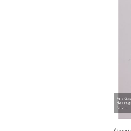
Ana Gas
de Freg
Novas