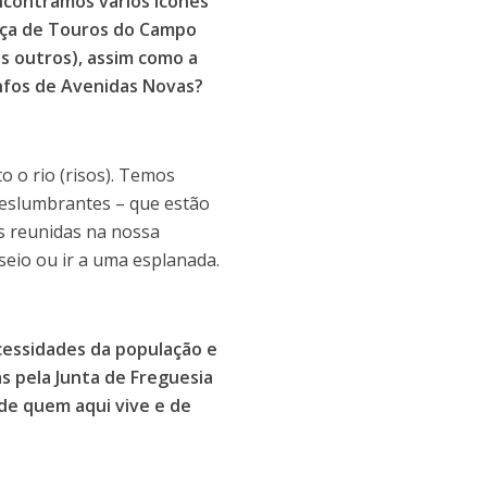
ncontramos vários ícones
raça de Touros do Campo
s outros), assim como a
nfos de Avenidas Novas?
o o rio (risos). Temos
 deslumbrantes – que estão
os reunidas na nossa
eio ou ir a uma esplanada.
cessidades da população e
as pela Junta de Freguesia
 de quem aqui vive e de