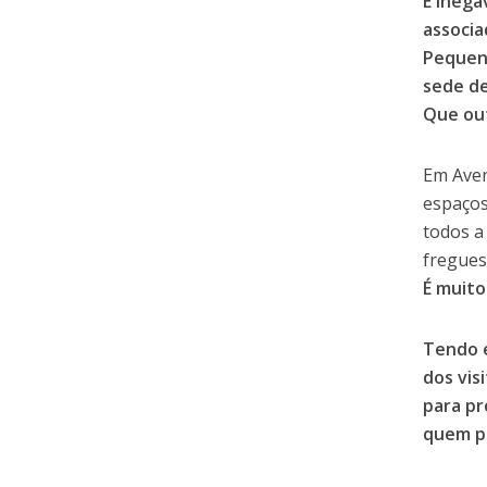
É inegá
associa
Pequeno
sede de
Que ou
Em Aven
espaços
todos a
fregues
É muito
Tendo e
dos vis
para pr
quem p