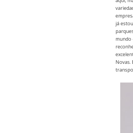
aqui, m
varieda
empresa
já esto
parques
mundo –
reconhe
excelen
Novas. 
transpo