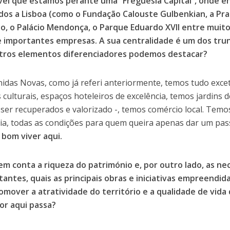
vel que estamos perante uma “Freguesia Capital”, onde e
dos a Lisboa (como o Fundação Calouste Gulbenkian, a P
, o Palácio Mendonça, o Parque Eduardo XVII entre muito
 importantes empresas. A sua centralidade é um dos tru
tros elementos diferenciadores podemos destacar?
idas Novas, como já referi anteriormente, temos tudo excet
 culturais, espaços hoteleiros de excelência, temos jardins
 ser recuperados e valorizado -, temos comércio local. Tem
ia, todas as condições para quem queira apenas dar um pass
 bom viver aqui.
m conta a riqueza do património e, por outro lado, as ne
itantes, quais as principais obras e iniciativas empreendid
omover a atratividade do território e a qualidade de vida
or aqui passa?