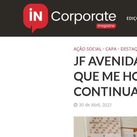
EDIÇ
AÇÃO SOCIAL
•
CAPA
•
DESTA
JF AVENID
QUE ME HO
CONTINUA
30 de Abril, 2021