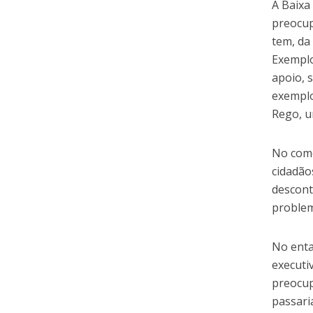
A Baixa
preocup
tem, da
Exemplo
apoio, 
exemplo
Rego, u
No comé
cidadão
descont
problem
No enta
executi
preocup
passari