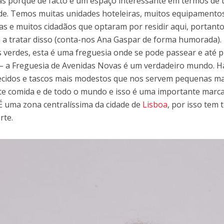
as porque de facto é um espaço interessante em termos de t
de. Temos muitas unidades hoteleiras, muitos equipamentos 
s e muitos cidadãos que optaram por residir aqui, portanto 
u a tratar disso (conta-nos Ana Gaspar de forma humorada).
 verdes, esta é uma freguesia onde se pode passear e até p
 a Freguesia de Avenidas Novas é um verdadeiro mundo. H
cidos e tascos mais modestos que nos servem pequenas mar
te comida e de todo o mundo e isso é uma importante marca 
É uma zona centralíssima da cidade de
Lisboa
, por isso tem
rte.