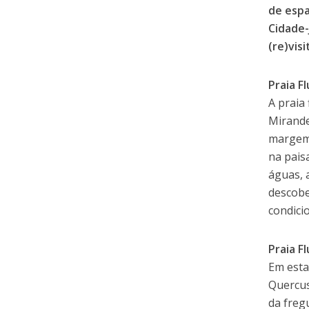
de espa
Cidade-
(re)vis
Praia F
A praia
Mirande
margem 
na pais
águas, 
descobe
condici
Praia F
Em esta
Quercus
da freg