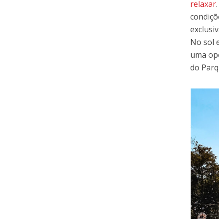
relaxar
condiçõ
exclusi
No sol 
uma opç
do Parq