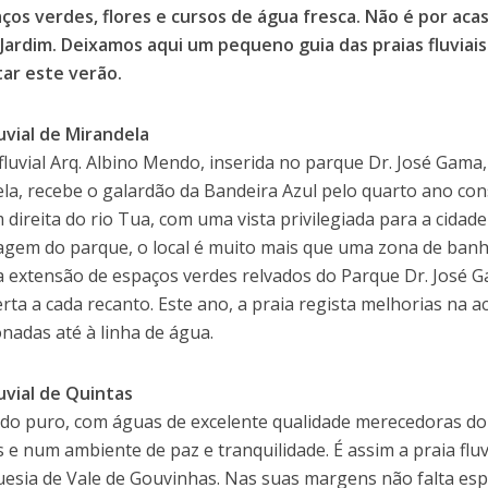
ços verdes, flores e cursos de água fresca. Não é por ac
Jardim. Deixamos aqui um pequeno guia das praias fluviai
itar este verão.
luvial de Mirandela
 fluvial Arq. Albino Mendo, inserida no parque Dr. José Gam
la, recebe o galardão da Bandeira Azul pelo quarto ano con
direita do rio Tua, com uma vista privilegiada para a cidad
agem do parque, o local é muito mais que uma zona de banh
a extensão de espaços verdes relvados do Parque Dr. José 
rta a cada recanto. Este ano, a praia regista melhorias na a
onadas até à linha de água.
luvial de Quintas
do puro, com águas de excelente qualidade merecedoras do
 e num ambiente de paz e tranquilidade. É assim a praia fluv
uesia de Vale de Gouvinhas. Nas suas margens não falta esp