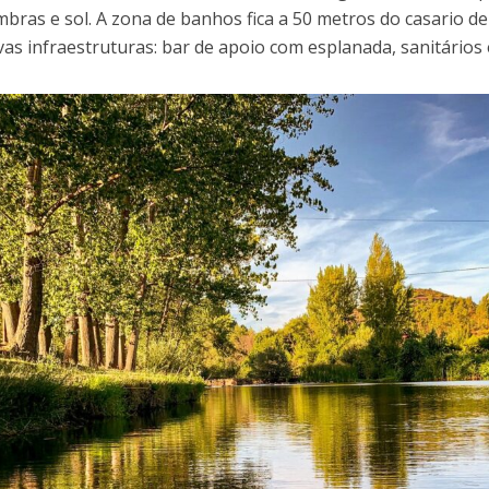
bras e sol. A zona de banhos fica a 50 metros do casario de
as infraestruturas: bar de apoio com esplanada, sanitários