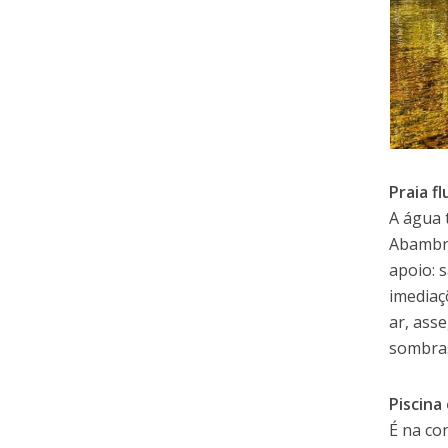
Praia fl
A água 
Abambre
apoio: 
imediaç
ar, ass
sombras
Piscina
É na co