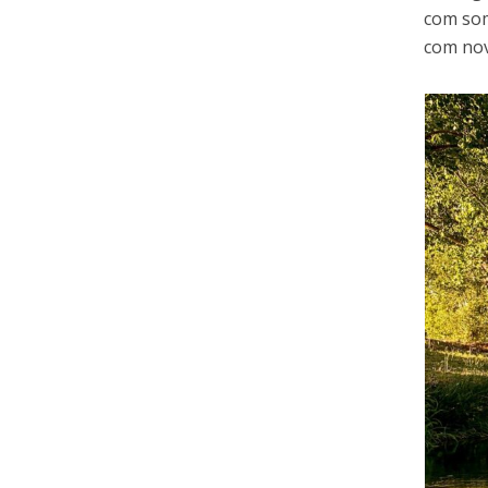
com som
com nov