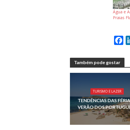
Água e A
Praias Fl
F
a
e
Também pode gostar
b
o
o
TURISMO E LAZER
k
TENDÊNCIAS DAS FÉRIA
VERÃO DOS PORTUGU