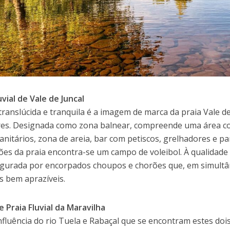
uvial de Vale de Juncal
translúcida e tranquila é a imagem de marca da praia Vale de
s. Designada como zona balnear, compreende uma área co
sanitários, zona de areia, bar com petiscos, grelhadores e 
ões da praia encontra-se um campo de voleibol. À qualidade f
egurada por encorpados choupos e chorões que, em simult
 bem aprazíveis.
 e Praia Fluvial da Maravilha
nfluência do rio Tuela e Rabaçal que se encontram estes dois