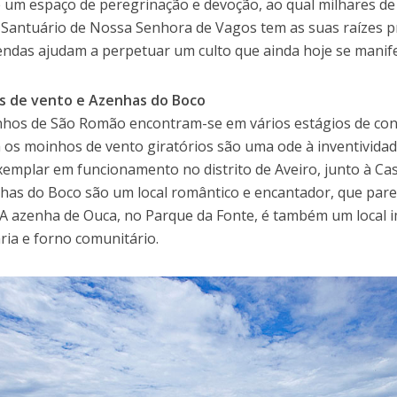
 um espaço de peregrinação e devoção, ao qual milhares d
 Santuário de Nossa Senhora de Vagos tem as suas raízes pre
lendas ajudam a perpetuar um culto que ainda hoje se manif
s de vento e Azenhas do Boco
hos de São Romão encontram-se em vários estágios de co
 Já os moinhos de vento giratórios são uma ode à inventivida
xemplar em funcionamento no distrito de Aveiro, junto à C
has do Boco são um local romântico e encantador, que parec
 A azenha de Ouca, no Parque da Fonte, é também um local i
ria e forno comunitário.