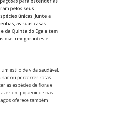
 espaçosas para estender as
eram pelos seus
spécies únicas. Junte a
enhas, as suas casas
s e da Quinta do Ega e tem
ns dias revigorantes e
um estilo de vida saudável.
unar ou percorrer rotas
r as espécies de flora e
 fazer um piquenique nas
 Vagos oferece também