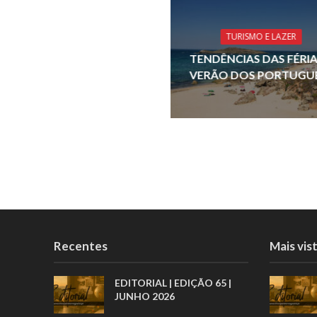
o
o
TURISMO E LAZER
k
TENDÊNCIAS DAS FÉRIA
VERÃO DOS PORTUGU
Recentes
Mais vis
EDITORIAL | EDIÇÃO 65 |
JUNHO 2026