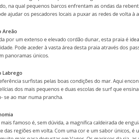
o, na qual pequenos barcos enfrentam as ondas da rebenta
de ajudar os pescadores locais a puxar as redes de volta à a
o Areão
da por um extenso e elevado cordão dunar, esta praia é ide
lidade. Pode aceder à vasta área desta praia através dos pa
m panoramas únicos.
o Labrego
eferência surfistas pelas boas condições do mar. Aqui enco
delícias dos mais pequenos e duas escolas de surf que ensin
- se ao mar numa prancha.
nomia
mais famoso é, sem dúvida, a magnífica caldeirada de engu
te das regiões em volta. Com uma cor e um sabor únicos, é 
muito mais para degustar em Vagos. Os mariscos da ria, as