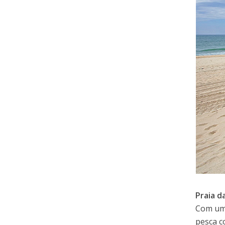
Praia d
Com um 
pesca c