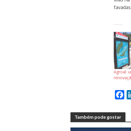
favadas
Agroal: 
renovaçã
F
a
e
Também pode gostar
b