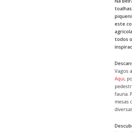
Na Beir
toalhas
piqueni
este co
agrícol
todos o
inspira
Descans
Vagos a
Aqui
, p
pedestr
fauna. 
mesas c
diversa
Descubr