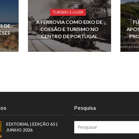
dI
d
A
n
s
p
TURISMO E LAZER
p
A FERROVIA COMO EIXO DE
TU
S DE
COESÃO E TURISMO NO
APOS
ESES
CENTRO DE PORTUGAL
PRO
tos
Pesquisa
EDITORIAL | EDIÇÃO 65 |
JUNHO 2026