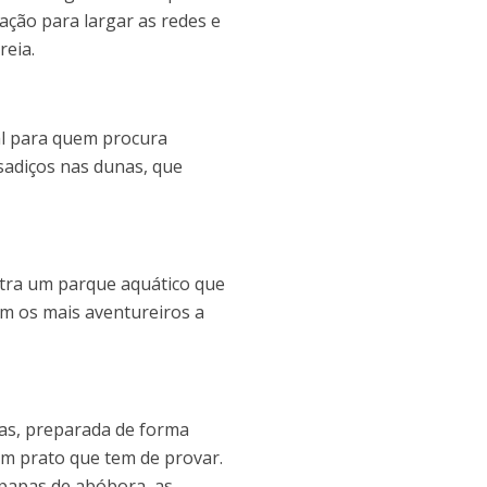
ção para largar as redes e
reia.
al para quem procura
ssadiços nas dunas, que
ntra um parque aquático que
am os mais aventureiros a
ias, preparada de forma
um prato que tem de provar.
 papas de abóbora, as