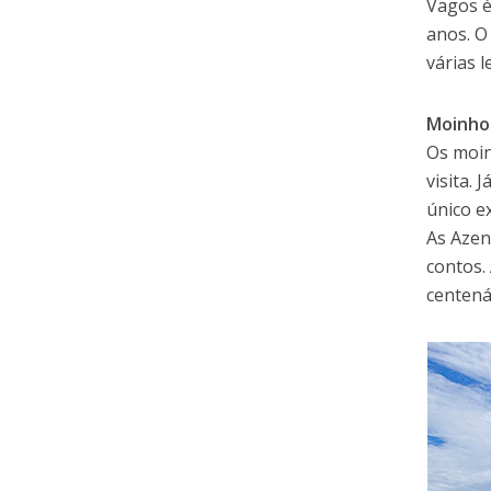
Vagos é
anos. O
várias 
Moinho
Os moin
visita.
único e
As Azen
contos.
centená