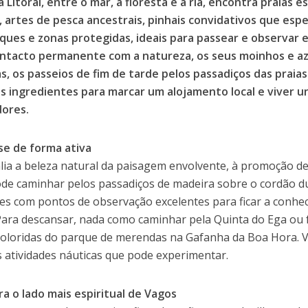
a Litoral, entre o mar, a floresta e a ria, encontra praias
, artes de pesca ancestrais, pinhais convidativos que esp
ques e zonas protegidas, ideais para passear e observar e
ntacto permanente com a natureza, os seus moinhos e az
as, os passeios de fim de tarde pelos passadiços das praia
s ingredientes para marcar um alojamento local e viver u
dores.
e de forma ativa
lia a beleza natural da paisagem envolvente, à promoção de 
ode caminhar pelos passadiços de madeira sobre o cordão d
es com pontos de observação excelentes para ficar a conhece
Para descansar, nada como caminhar pela Quinta do Ega ou
oloridas do parque de merendas na Gafanha da Boa Hora.
s atividades náuticas que pode experimentar.
a o lado mais espiritual de Vagos