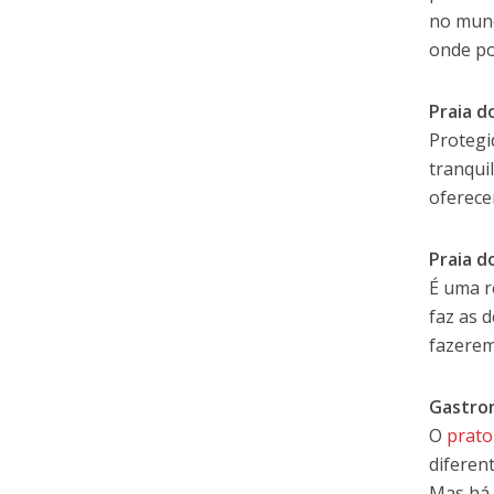
no mund
onde po
Praia d
Protegi
tranqui
oferece
Praia d
É uma r
faz as 
fazerem
Gastro
O
prato
diferen
Mas há 