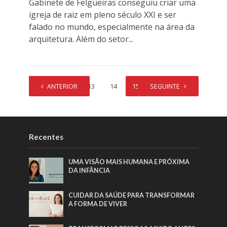
Gabinete de Felgueiras conseguiu criar uma
igreja de raiz em pleno século XXI e ser
falado no mundo, especialmente na área da
arquitetura. Além do setor...
1
ANTERIOR
…
13
14
15
SEGUINTE
16
17
Recentes
UMA VISÃO MAIS HUMANA E PRÓXIMA
DA INFÂNCIA
CUIDAR DA SAÚDE PARA TRANSFORMAR
A FORMA DE VIVER