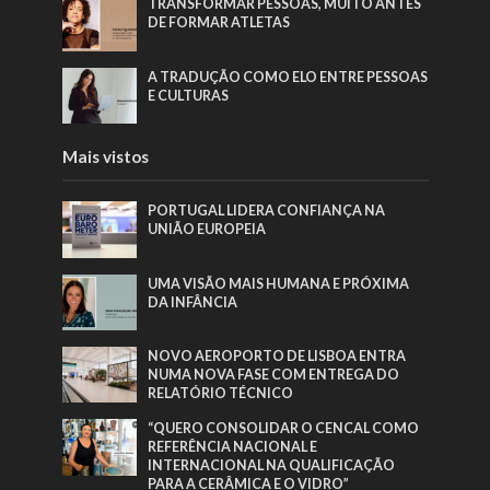
TRANSFORMAR PESSOAS, MUITO ANTES
DE FORMAR ATLETAS
A TRADUÇÃO COMO ELO ENTRE PESSOAS
E CULTURAS
Mais vistos
PORTUGAL LIDERA CONFIANÇA NA
UNIÃO EUROPEIA
UMA VISÃO MAIS HUMANA E PRÓXIMA
DA INFÂNCIA
NOVO AEROPORTO DE LISBOA ENTRA
NUMA NOVA FASE COM ENTREGA DO
RELATÓRIO TÉCNICO
“QUERO CONSOLIDAR O CENCAL COMO
REFERÊNCIA NACIONAL E
INTERNACIONAL NA QUALIFICAÇÃO
PARA A CERÂMICA E O VIDRO”