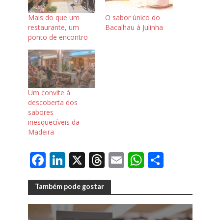
Mais do que um
O sabor único do
restaurante, um
Bacalhau à Julinha
ponto de encontro
Um convite à
descoberta dos
sabores
inesquecíveis da
Madeira
F
Li
X
T
E
W
S
ac
n
h
m
h
h
e
k
re
ai
at
ar
Também pode gostar
b
e
a
l
s
e