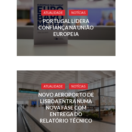
o
dI
d
A
o
n
s
p
ATUALIDADE
NOTÍCIAS
k
p
PORTUGAL LIDERA
CONFIANÇA NA UNIÃO
EUROPEIA
ATUALIDADE
NOTÍCIAS
NOVO AEROPORTO DE
LISBOA ENTRA NUMA
NOVA FASE COM
ENTREGA DO
RELATÓRIO TÉCNICO