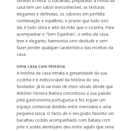
servido à mesa. O bacalhau, preparado à moda da
casa tem um sabor irreconhecível, as texturas
elegantes e definidas, os sabores em perfeita
combinação e equilíbrio, o prazer que tudo isso
dá, é tudo obra e arte da mão que o cozinha. Para
acompanhar o “Sem Espinhas”, o vinho da casa,
leve e elegante, harmoniza sem desiludir e sem
fazer perder qualquer caraterística das receitas da
casa.
Uma casa com História
A história da casa retrata a genuinidade da sua
cozinha e é indissociável da história do seu
fundador. Já lá vai mais de meio século desde que
António Ferreira Batista concretizou a sua paixão
pela gastronomia portuguesa e fez erguer um
espaço comercial dividido entre mercearia e uma
pequena tasca. O facto de o seu prato favorito ser
bacalhau cozido acompanhado com batata com
pele e azeite alentejano deu mote aquilo que seria