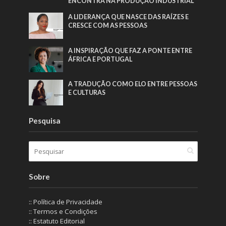
ENCONTRA NA PRODUÇÃO INDUSTRIAL”
A LIDERANÇA QUE NASCE DAS RAÍZES E
CRESCE COM AS PESSOAS
A INSPIRAÇÃO QUE FAZ A PONTE ENTRE
ÁFRICA E PORTUGAL
A TRADUÇÃO COMO ELO ENTRE PESSOAS
E CULTURAS
Pesquisa
Sobre
:: Política de Privacidade
:: Termos e Condições
:: Estatuto Editorial