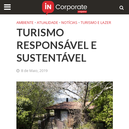
AMBIENTE
•
ATUALIDADE
•
NOTÍCIAS
•
TURISMO E LAZER
TURISMO
RESPONSÁVEL E
SUSTENTÁVEL
8 de Maio, 2019