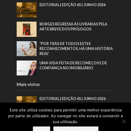
EDITORIAL | EDIÇÃO 65 | JUNHO 2026
BORGES REGRESSA ÀS LIVRARIAS PELA
ARTE BREVE DOS PRÓLOGOS
“POR TRÁS DE TODOS ESTES
RECONHECIMENTOS, HÁ UMA HISTÓRIA
REAL”
UMA VIDA FEITA DE RECOMEÇOS E DE
CONFIANÇA NO IMOBILIÁRIO
Mais vistos
EDITORIAL | EDIÇÃO 65 | JUNHO 2026
Este site utiliza cookies para permitir uma melhor experiência
por parte do utilizador. Ao navegar no site estará a consentir a
BORGES REGRESSA ÀS LIVRARIAS PELA
sua utilização.
ARTE BREVE DOS PRÓLOGOS
Aceitar
Política de privacidade