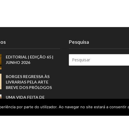
tos
Pesquisa
EDITORIAL | EDIÇÃO 65 |
JUNHO 2026
BORGES REGRESSA ÀS
LIVRARIAS PELA ARTE
BREVE DOS PRÓLOGOS
UMA VIDA FEITA DE
RECOMEÇOS E DE
eriência por parte do utilizador. Ao navegar no site estará a consentir a
CONFIANÇA NO
IMOBILIÁRIO
“POR TRÁS DE TODOS
ESTES