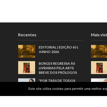
Recentes
Mais vis
EDITORIAL | EDIÇÃO 65 |
JUNHO 2026
BORGES REGRESSA ÀS
LIVRARIAS PELA ARTE
BREVE DOS PRÓLOGOS
“POR TRÁS DE TODOS
ESTES
Este site utiliza cookies para permitir uma melhor exp
RECONHECIMENTOS, HÁ
UMA HISTÓRIA REAL”
UMA VIDA FEITA DE
RECOMEÇOS E DE