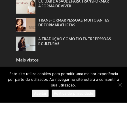
CUIDAR DA SAÚDE PARA TRANSFORMAR
A FORMA DE VIVER
TRANSFORMAR PESSOAS, MUITO ANTES
DE FORMAR ATLETAS
A TRADUÇÃO COMO ELO ENTRE PESSOAS
E CULTURAS
Mais vistos
Este site utiliza cookies para permitir uma melhor experiência
A LIDERANÇA QUE NASCE DAS RAÍZES E
CRESCE COM AS PESSOAS
por parte do utilizador. Ao navegar no site estará a consentir a
sua utilização.
A INSPIRAÇÃO QUE FAZ A PONTE ENTRE
Aceitar
Política de privacidade
ÁFRICA E PORTUGAL
A TRADUÇÃO COMO ELO ENTRE PESSOAS
E CULTURAS