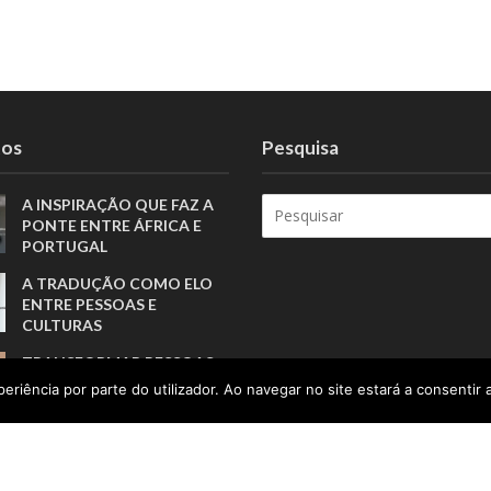
tos
Pesquisa
A INSPIRAÇÃO QUE FAZ A
PONTE ENTRE ÁFRICA E
PORTUGAL
A TRADUÇÃO COMO ELO
ENTRE PESSOAS E
CULTURAS
TRANSFORMAR PESSOAS,
MUITO ANTES DE FORMAR
eriência por parte do utilizador. Ao navegar no site estará a consentir a
ATLETAS
PORTUGAL SOU EU
APOSTA NA GERAÇÃO Z
PARA VALORIZAR A