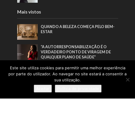
Mais vistos
QUANDO A BELEZA COMEÇA PELO BEM-
ESTAR
“A AUTORRESPONSABILIZAÇÃO É O
VERDADEIRO PONTO DE VIRAGEM DE
QUALQUER PLANO DE SAÚDE”
“O FUTURO DO TRABALHO CONSTRÓI-SE
Este site utiliza cookies para permitir uma melhor experiência
POR QUEM SE ATREVE A LIDERAR O
por parte do utilizador. Ao navegar no site estará a consentir a
PRESENTE”
sua utilização.
TRANSFORMAR IDEIAS EM IDENTIDADE
Aceitar
Política de privacidade
Pesquisa