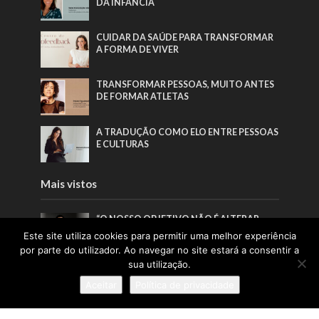
DA INFÂNCIA
CUIDAR DA SAÚDE PARA TRANSFORMAR
A FORMA DE VIVER
TRANSFORMAR PESSOAS, MUITO ANTES
DE FORMAR ATLETAS
A TRADUÇÃO COMO ELO ENTRE PESSOAS
E CULTURAS
Mais vistos
“O NOSSO OBJETIVO NÃO É ALTERAR
ROSTOS, MAS ESTIMULAR UM
Este site utiliza cookies para permitir uma melhor experiência
REJUVENESCIMENTO HARMONIOSO,
por parte do utilizador. Ao navegar no site estará a consentir a
RESPEITANDO SEMPRE A IDENTIDADE DE
sua utilização.
CADA PESSOA”
Aceitar
Política de privacidade
“CADA PEÇA GUARDA HORAS DE
TRABALHO, ESCOLHAS CONSCIENTES E
UM CUIDADO QUE DIFICILMENTE SE