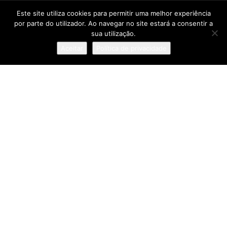
A TRADUÇÃO COMO ELO ENTRE PESSOAS
Este site utiliza cookies para permitir uma melhor experiência
E CULTURAS
por parte do utilizador. Ao navegar no site estará a consentir a
sua utilização.
TRANSFORMAR PESSOAS, MUITO ANTES
Aceitar
Política de privacidade
DE FORMAR ATLETAS
PORTUGAL SOU EU APOSTA NA
GERAÇÃO Z PARA VALORIZAR A
PRODUÇÃO NACIONAL
Pesquisa
Sobre
:: Política de Privacidade
:: Termos e Condições
:: Estatuto Editorial
:: Ficha Técnica