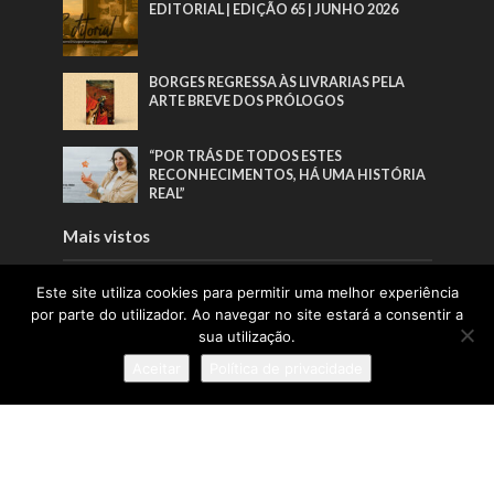
EDITORIAL | EDIÇÃO 65 | JUNHO 2026
BORGES REGRESSA ÀS LIVRARIAS PELA
ARTE BREVE DOS PRÓLOGOS
“POR TRÁS DE TODOS ESTES
RECONHECIMENTOS, HÁ UMA HISTÓRIA
REAL”
Mais vistos
EDITORIAL | EDIÇÃO 66 | AGOSTO 2026
Este site utiliza cookies para permitir uma melhor experiência
por parte do utilizador. Ao navegar no site estará a consentir a
sua utilização.
EDITORIAL | EDIÇÃO 65 | JUNHO 2026
Aceitar
Política de privacidade
BORGES REGRESSA ÀS LIVRARIAS PELA
ARTE BREVE DOS PRÓLOGOS