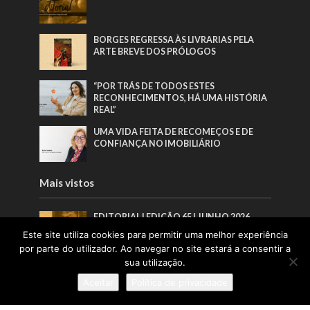
BORGES REGRESSA ÀS LIVRARIAS PELA
ARTE BREVE DOS PRÓLOGOS
“POR TRÁS DE TODOS ESTES
RECONHECIMENTOS, HÁ UMA HISTÓRIA
REAL”
UMA VIDA FEITA DE RECOMEÇOS E DE
CONFIANÇA NO IMOBILIÁRIO
Mais vistos
EDITORIAL | EDIÇÃO 65 | JUNHO 2026
Este site utiliza cookies para permitir uma melhor experiência
por parte do utilizador. Ao navegar no site estará a consentir a
sua utilização.
BORGES REGRESSA ÀS LIVRARIAS PELA
ARTE BREVE DOS PRÓLOGOS
Aceitar
Política de privacidade
AJUDAR PESSOAS A CONSTRUIR NOVOS