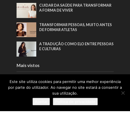
CUIDAR DA SAÚDE PARA TRANSFORMAR
A FORMA DE VIVER
TRANSFORMAR PESSOAS, MUITO ANTES
DE FORMAR ATLETAS
A TRADUÇÃO COMO ELO ENTRE PESSOAS
E CULTURAS
Mais vistos
“QUERO CONSOLIDAR O CENCAL COMO
Este site utiliza cookies para permitir uma melhor experiência
REFERÊNCIA NACIONAL E
por parte do utilizador. Ao navegar no site estará a consentir a
INTERNACIONAL NA QUALIFICAÇÃO
sua utilização.
PARA A CERÂMICA E O VIDRO”
Aceitar
Política de privacidade
O FUTURO DO DESPORTO TAMBÉM SE
ESCREVE NO DIREITO
QUANDO A BELEZA COMEÇA PELO BEM-
ESTAR