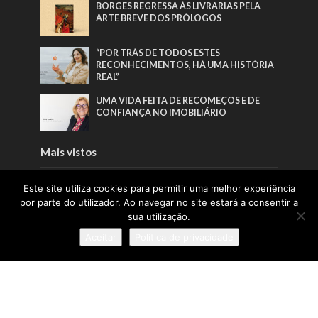
BORGES REGRESSA ÀS LIVRARIAS PELA
ARTE BREVE DOS PRÓLOGOS
“POR TRÁS DE TODOS ESTES
RECONHECIMENTOS, HÁ UMA HISTÓRIA
REAL”
UMA VIDA FEITA DE RECOMEÇOS E DE
CONFIANÇA NO IMOBILIÁRIO
Mais vistos
EDITORIAL | EDIÇÃO 65 | JUNHO 2026
Este site utiliza cookies para permitir uma melhor experiência
por parte do utilizador. Ao navegar no site estará a consentir a
sua utilização.
BORGES REGRESSA ÀS LIVRARIAS PELA
Aceitar
Política de privacidade
ARTE BREVE DOS PRÓLOGOS
A INFÂNCIA COMO
RESPONSABILIDADE PÚBLICA