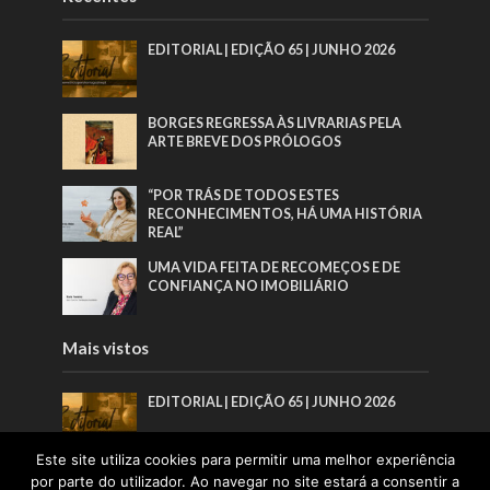
EDITORIAL | EDIÇÃO 65 | JUNHO 2026
BORGES REGRESSA ÀS LIVRARIAS PELA
ARTE BREVE DOS PRÓLOGOS
“POR TRÁS DE TODOS ESTES
RECONHECIMENTOS, HÁ UMA HISTÓRIA
REAL”
UMA VIDA FEITA DE RECOMEÇOS E DE
CONFIANÇA NO IMOBILIÁRIO
Mais vistos
EDITORIAL | EDIÇÃO 65 | JUNHO 2026
Este site utiliza cookies para permitir uma melhor experiência
BORGES REGRESSA ÀS LIVRARIAS PELA
por parte do utilizador. Ao navegar no site estará a consentir a