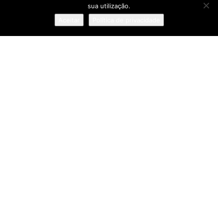
ARTE BREVE DOS PRÓLOGOS
sua utilização.
Aceitar
Política de privacidade
A INFÂNCIA COMO
RESPONSABILIDADE PÚBLICA
PORTUGAL DEVERÁ CRESCER ACIMA DA
ZONA EURO, MAS TURISMO AUMENTA
EXPOSIÇÃO A CHOQUES EXTERNOS
Pesquisa
Sobre
:: Política de Privacidade
:: Termos e Condições
:: Estatuto Editorial
:: Ficha Técnica