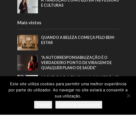
A TRADUÇÃO COMO ELO ENTRE PESSOAS
E CULTURAS
Mais vistos
QUANDO A BELEZA COMEÇA PELO BEM-
ESTAR
“A AUTORRESPONSABILIZAÇÃO É O
VERDADEIRO PONTO DE VIRAGEM DE
QUALQUER PLANO DE SAÚDE”
“O FUTURO DO TRABALHO CONSTRÓI-SE
POR QUEM SE ATREVE A LIDERAR O
Este site utiliza cookies para permitir uma melhor experiência
PRESENTE”
por parte do utilizador. Ao navegar no site estará a consentir a
sua utilização.
TRANSFORMAR IDEIAS EM IDENTIDADE
Aceitar
Política de privacidade
Pesquisa