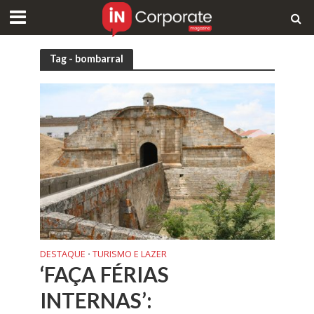
Tag - bombarral
DESTAQUE
TURISMO E LAZER
•
‘FAÇA FÉRIAS
INTERNAS’: