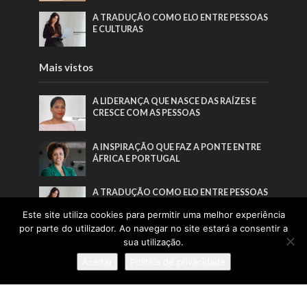
A TRADUÇÃO COMO ELO ENTRE PESSOAS
E CULTURAS
Mais vistos
A LIDERANÇA QUE NASCE DAS RAÍZES E
CRESCE COM AS PESSOAS
A INSPIRAÇÃO QUE FAZ A PONTE ENTRE
ÁFRICA E PORTUGAL
A TRADUÇÃO COMO ELO ENTRE PESSOAS
E CULTURAS
Este site utiliza cookies para permitir uma melhor experiência
por parte do utilizador. Ao navegar no site estará a consentir a
TRANSFORMAR PESSOAS, MUITO ANTES
sua utilização.
DE FORMAR ATLETAS
Aceitar
Política de privacidade
Pesquisa