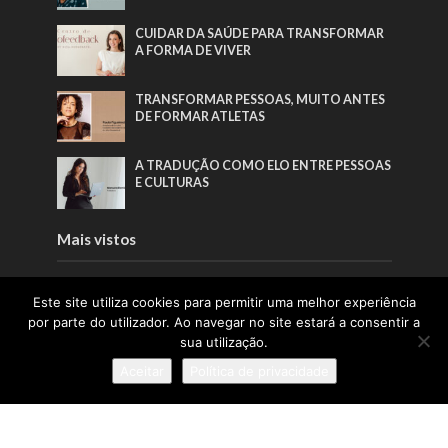
CUIDAR DA SAÚDE PARA TRANSFORMAR
A FORMA DE VIVER
TRANSFORMAR PESSOAS, MUITO ANTES
DE FORMAR ATLETAS
A TRADUÇÃO COMO ELO ENTRE PESSOAS
E CULTURAS
Mais vistos
A LIDERANÇA QUE NASCE DAS RAÍZES E
Este site utiliza cookies para permitir uma melhor experiência
CRESCE COM AS PESSOAS
por parte do utilizador. Ao navegar no site estará a consentir a
sua utilização.
A INSPIRAÇÃO QUE FAZ A PONTE ENTRE
Aceitar
Política de privacidade
ÁFRICA E PORTUGAL
A TRADUÇÃO COMO ELO ENTRE PESSOAS
E CULTURAS