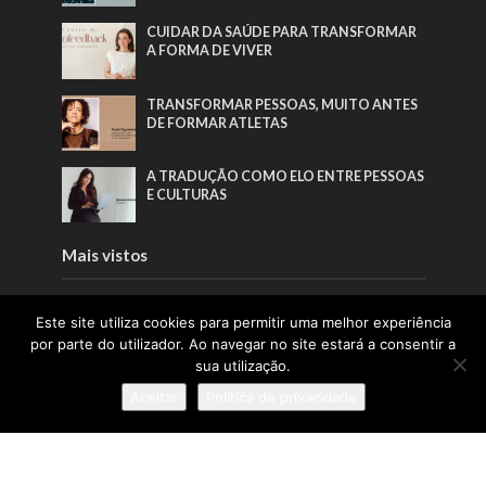
CUIDAR DA SAÚDE PARA TRANSFORMAR
A FORMA DE VIVER
TRANSFORMAR PESSOAS, MUITO ANTES
DE FORMAR ATLETAS
A TRADUÇÃO COMO ELO ENTRE PESSOAS
E CULTURAS
Mais vistos
NOVO AEROPORTO DE LISBOA ENTRA
Este site utiliza cookies para permitir uma melhor experiência
NUMA NOVA FASE COM ENTREGA DO
por parte do utilizador. Ao navegar no site estará a consentir a
RELATÓRIO TÉCNICO
sua utilização.
“QUERO CONSOLIDAR O CENCAL COMO
Aceitar
Política de privacidade
REFERÊNCIA NACIONAL E
INTERNACIONAL NA QUALIFICAÇÃO
PARA A CERÂMICA E O VIDRO”
O FUTURO DO DESPORTO TAMBÉM SE