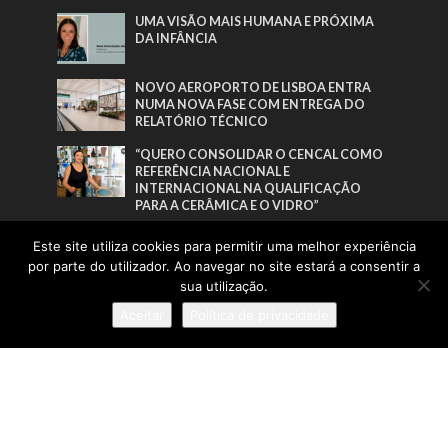
UMA VISÃO MAIS HUMANA E PRÓXIMA
DA INFÂNCIA
NOVO AEROPORTO DE LISBOA ENTRA
NUMA NOVA FASE COM ENTREGA DO
RELATÓRIO TÉCNICO
“QUERO CONSOLIDAR O CENCAL COMO
REFERÊNCIA NACIONAL E
INTERNACIONAL NA QUALIFICAÇÃO
PARA A CERÂMICA E O VIDRO”
Pesquisa
Este site utiliza cookies para permitir uma melhor experiência
por parte do utilizador. Ao navegar no site estará a consentir a
sua utilização.
Aceitar
Política de privacidade
Sobre
:: Política de Privacidade
:: Termos e Condições
:: Estatuto Editorial