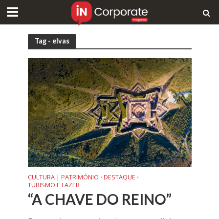
Tag - elvas
CULTURA | PATRIMÓNIO
DESTAQUE
•
•
TURISMO E LAZER
“A CHAVE DO REINO”