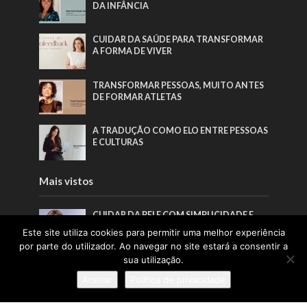
DA INFÂNCIA
CUIDAR DA SAÚDE PARA TRANSFORMAR
A FORMA DE VIVER
TRANSFORMAR PESSOAS, MUITO ANTES
DE FORMAR ATLETAS
A TRADUÇÃO COMO ELO ENTRE PESSOAS
E CULTURAS
Mais vistos
CUIDAR DA PELE COM SIMPLICIDADE E
CONSISTÊNCIA
Este site utiliza cookies para permitir uma melhor experiência
por parte do utilizador. Ao navegar no site estará a consentir a
sua utilização.
“O NOSSO OBJETIVO NÃO É ALTERAR
ROSTOS, MAS ESTIMULAR UM
Aceitar
Política de privacidade
REJUVENESCIMENTO HARMONIOSO,
RESPEITANDO SEMPRE A IDENTIDADE DE
CADA PESSOA”