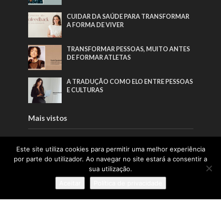
CUIDAR DA SAÚDE PARA TRANSFORMAR
A FORMA DE VIVER
TRANSFORMAR PESSOAS, MUITO ANTES
DE FORMAR ATLETAS
A TRADUÇÃO COMO ELO ENTRE PESSOAS
E CULTURAS
Mais vistos
A LIDERANÇA QUE NASCE DAS RAÍZES E
Este site utiliza cookies para permitir uma melhor experiência
CRESCE COM AS PESSOAS
por parte do utilizador. Ao navegar no site estará a consentir a
sua utilização.
A INSPIRAÇÃO QUE FAZ A PONTE ENTRE
Aceitar
Política de privacidade
ÁFRICA E PORTUGAL
A TRADUÇÃO COMO ELO ENTRE PESSOAS
E CULTURAS