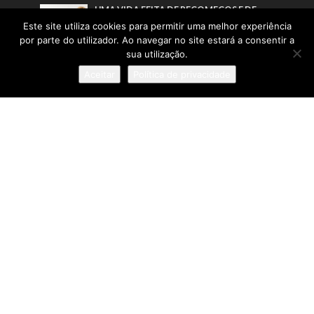
UMA VIDA FEITA DE RECOMEÇOS E DE
CONFIANÇA NO IMOBILIÁRIO
Este site utiliza cookies para permitir uma melhor experiência
por parte do utilizador. Ao navegar no site estará a consentir a
sua utilização.
Pesquisa
Aceitar
Política de privacidade
Sobre
:: Política de Privacidade
:: Termos e Condições
:: Estatuto Editorial
:: Ficha Técnica
© IN Corporate Magazine 2019-2026. Todos os direitos
reservados.