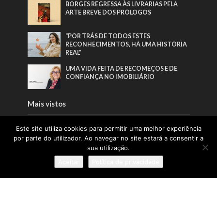
BORGES REGRESSA ÀS LIVRARIAS PELA
ARTE BREVE DOS PRÓLOGOS
“POR TRÁS DE TODOS ESTES
RECONHECIMENTOS, HÁ UMA HISTÓRIA
REAL”
UMA VIDA FEITA DE RECOMEÇOS E DE
CONFIANÇA NO IMOBILIÁRIO
Mais vistos
EDITORIAL | EDIÇÃO 65 | JUNHO 2026
Este site utiliza cookies para permitir uma melhor experiência
por parte do utilizador. Ao navegar no site estará a consentir a
sua utilização.
BORGES REGRESSA ÀS LIVRARIAS PELA
Aceitar
Política de privacidade
ARTE BREVE DOS PRÓLOGOS
“POR TRÁS DE TODOS ESTES
RECONHECIMENTOS, HÁ UMA HISTÓRIA
REAL”