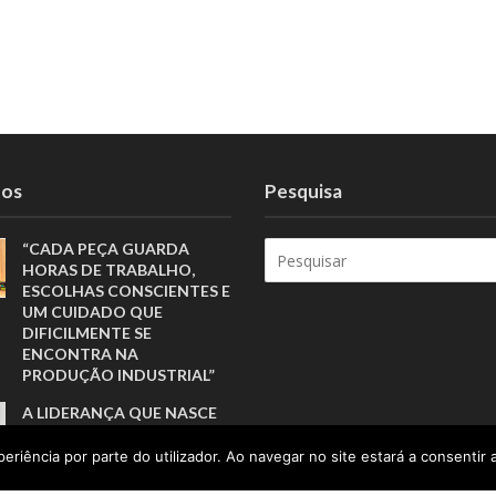
tos
Pesquisa
“CADA PEÇA GUARDA
HORAS DE TRABALHO,
ESCOLHAS CONSCIENTES E
UM CUIDADO QUE
DIFICILMENTE SE
ENCONTRA NA
PRODUÇÃO INDUSTRIAL”
A LIDERANÇA QUE NASCE
DAS RAÍZES E CRESCE COM
AS PESSOAS
eriência por parte do utilizador. Ao navegar no site estará a consentir a
A INSPIRAÇÃO QUE FAZ A