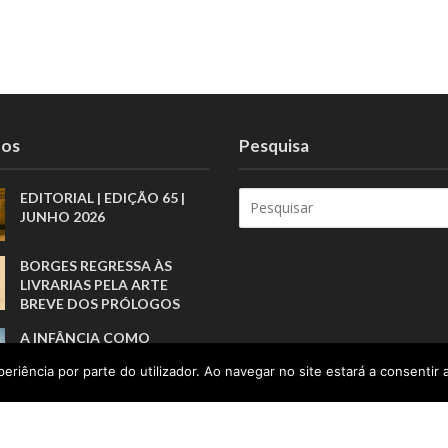
tos
Pesquisa
EDITORIAL | EDIÇÃO 65 |
JUNHO 2026
BORGES REGRESSA ÀS
LIVRARIAS PELA ARTE
BREVE DOS PRÓLOGOS
A INFÂNCIA COMO
RESPONSABILIDADE PÚBLI
eriência por parte do utilizador. Ao navegar no site estará a consentir a
CA
PORTUGAL DEVERÁ
CRESCER ACIMA DA ZONA
EURO, MAS TURISMO