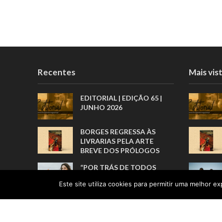
Recentes
Mais vis
EDITORIAL | EDIÇÃO 65 |
JUNHO 2026
BORGES REGRESSA ÀS
LIVRARIAS PELA ARTE
BREVE DOS PRÓLOGOS
“POR TRÁS DE TODOS
ESTES
Este site utiliza cookies para permitir uma melhor exp
RECONHECIMENTOS, HÁ
UMA HISTÓRIA REAL”
UMA VIDA FEITA DE
RECOMEÇOS E DE