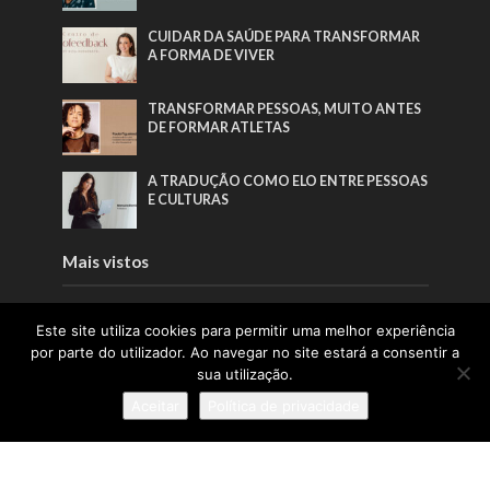
CUIDAR DA SAÚDE PARA TRANSFORMAR
A FORMA DE VIVER
TRANSFORMAR PESSOAS, MUITO ANTES
DE FORMAR ATLETAS
A TRADUÇÃO COMO ELO ENTRE PESSOAS
E CULTURAS
Mais vistos
A INSPIRAÇÃO QUE FAZ A PONTE ENTRE
Este site utiliza cookies para permitir uma melhor experiência
ÁFRICA E PORTUGAL
por parte do utilizador. Ao navegar no site estará a consentir a
sua utilização.
A TRADUÇÃO COMO ELO ENTRE PESSOAS
Aceitar
Política de privacidade
E CULTURAS
TRANSFORMAR PESSOAS, MUITO ANTES
DE FORMAR ATLETAS