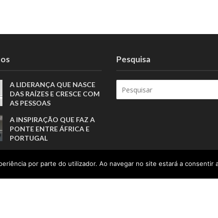
tos
Pesquisa
A LIDERANÇA QUE NASCE
DAS RAÍZES E CRESCE COM
AS PESSOAS
A INSPIRAÇÃO QUE FAZ A
PONTE ENTRE ÁFRICA E
PORTUGAL
A TRADUÇÃO COMO ELO
eriência por parte do utilizador. Ao navegar no site estará a consentir a
ENTRE PESSOAS E
CULTURAS
TRANSFORMAR PESSOAS,
MUITO ANTES DE FORMAR
ATLETAS