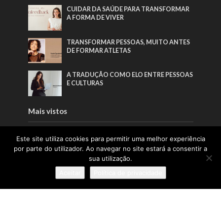
CUIDAR DA SAÚDE PARA TRANSFORMAR
A FORMA DE VIVER
TRANSFORMAR PESSOAS, MUITO ANTES
DE FORMAR ATLETAS
A TRADUÇÃO COMO ELO ENTRE PESSOAS
E CULTURAS
Mais vistos
PORTUGAL SOU EU APOSTA NA
Este site utiliza cookies para permitir uma melhor experiência
GERAÇÃO Z PARA VALORIZAR A
por parte do utilizador. Ao navegar no site estará a consentir a
PRODUÇÃO NACIONAL
sua utilização.
CUIDAR DA SAÚDE PARA TRANSFORMAR
Aceitar
Política de privacidade
A FORMA DE VIVER
PORTUGAL LIDERA CONFIANÇA NA
UNIÃO EUROPEIA