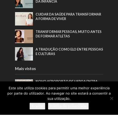
DA INFÂNCIA
CUIDAR DA SAÚDE PARA TRANSFORMAR
A FORMA DE VIVER
TRANSFORMAR PESSOAS, MUITO ANTES
DE FORMAR ATLETAS
A TRADUÇÃO COMO ELO ENTRE PESSOAS
E CULTURAS
Mais vistos
NOVO AEROPORTO DE LISBOA ENTRA
NUMA NOVA FASE COM ENTREGA DO
Este site utiliza cookies para permitir uma melhor experiência
RELATÓRIO TÉCNICO
por parte do utilizador. Ao navegar no site estará a consentir a
sua utilização.
“QUERO CONSOLIDAR O CENCAL COMO
REFERÊNCIA NACIONAL E
Aceitar
Política de privacidade
INTERNACIONAL NA QUALIFICAÇÃO
PARA A CERÂMICA E O VIDRO”