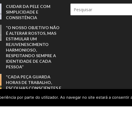
CUIDAR DA PELE COM
SIMPLICIDADE E
CONSISTÊNCIA
“O NOSSO OBJETIVO NÃO
É ALTERAR ROSTOS, MAS
ESTIMULAR UM
REJUVENESCIMENTO
HARMONIOSO,
RESPEITANDO SEMPRE A
IDENTIDADE DE CADA
PESSOA”
“CADA PEÇA GUARDA
HORAS DE TRABALHO,
ESCOLHAS CONSCIENTES E
UM CUIDADO QUE
eriência por parte do utilizador. Ao navegar no site estará a consentir a
DIFICILMENTE SE
ENCONTRA NA
PRODUÇÃO INDUSTRIAL”
A LIDERANÇA QUE NASCE
DAS RAÍZES E CRESCE COM
AS PESSOAS