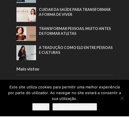
CUIDAR DA SAÚDE PARA TRANSFORMAR
A FORMA DE VIVER
TRANSFORMAR PESSOAS, MUITO ANTES
DE FORMAR ATLETAS
A TRADUÇÃO COMO ELO ENTRE PESSOAS
E CULTURAS
Mais vistos
QUANDO A BELEZA COMEÇA PELO BEM-
Este site utiliza cookies para permitir uma melhor experiência
ESTAR
por parte do utilizador. Ao navegar no site estará a consentir a
sua utilização.
“A AUTORRESPONSABILIZAÇÃO É O
Aceitar
Política de privacidade
VERDADEIRO PONTO DE VIRAGEM DE
QUALQUER PLANO DE SAÚDE”
“O FUTURO DO TRABALHO CONSTRÓI-SE
POR QUEM SE ATREVE A LIDERAR O