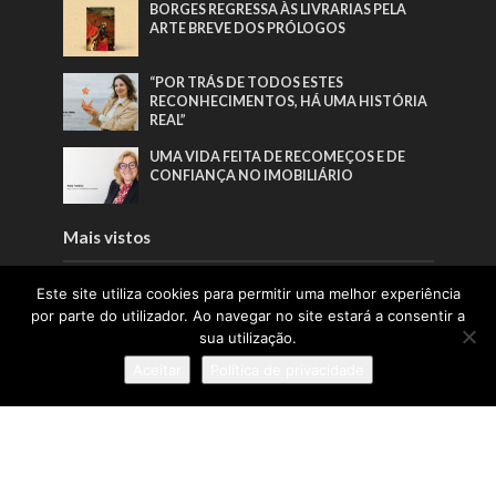
BORGES REGRESSA ÀS LIVRARIAS PELA
ARTE BREVE DOS PRÓLOGOS
“POR TRÁS DE TODOS ESTES
RECONHECIMENTOS, HÁ UMA HISTÓRIA
REAL”
UMA VIDA FEITA DE RECOMEÇOS E DE
CONFIANÇA NO IMOBILIÁRIO
Mais vistos
EDITORIAL | EDIÇÃO 65 | JUNHO 2026
Este site utiliza cookies para permitir uma melhor experiência
por parte do utilizador. Ao navegar no site estará a consentir a
sua utilização.
BORGES REGRESSA ÀS LIVRARIAS PELA
Aceitar
Política de privacidade
ARTE BREVE DOS PRÓLOGOS
PORTUGAL DEVERÁ CRESCER ACIMA DA
ZONA EURO, MAS TURISMO AUMENTA
EXPOSIÇÃO A CHOQUES EXTERNOS